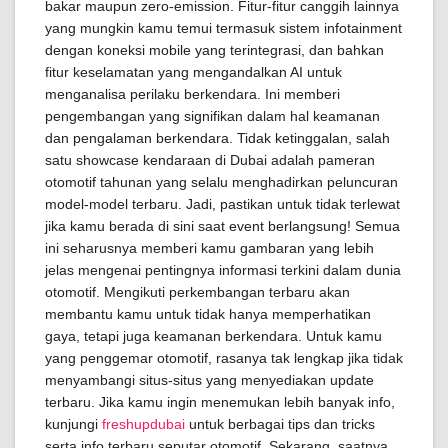
bakar maupun zero-emission. Fitur-fitur canggih lainnya
yang mungkin kamu temui termasuk sistem infotainment
dengan koneksi mobile yang terintegrasi, dan bahkan
fitur keselamatan yang mengandalkan AI untuk
menganalisa perilaku berkendara. Ini memberi
pengembangan yang signifikan dalam hal keamanan
dan pengalaman berkendara. Tidak ketinggalan, salah
satu showcase kendaraan di Dubai adalah pameran
otomotif tahunan yang selalu menghadirkan peluncuran
model-model terbaru. Jadi, pastikan untuk tidak terlewat
jika kamu berada di sini saat event berlangsung! Semua
ini seharusnya memberi kamu gambaran yang lebih
jelas mengenai pentingnya informasi terkini dalam dunia
otomotif. Mengikuti perkembangan terbaru akan
membantu kamu untuk tidak hanya memperhatikan
gaya, tetapi juga keamanan berkendara. Untuk kamu
yang penggemar otomotif, rasanya tak lengkap jika tidak
menyambangi situs-situs yang menyediakan update
terbaru. Jika kamu ingin menemukan lebih banyak info,
kunjungi
freshupdubai
untuk berbagai tips dan tricks
serta info terbaru seputar otomotif. Sekarang, saatnya