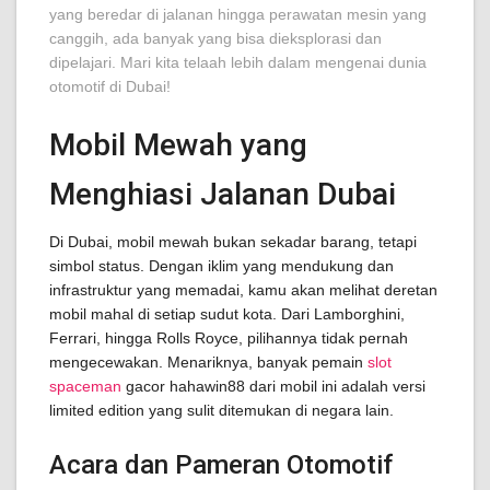
yang beredar di jalanan hingga perawatan mesin yang
canggih, ada banyak yang bisa dieksplorasi dan
dipelajari. Mari kita telaah lebih dalam mengenai dunia
otomotif di Dubai!
Mobil Mewah yang
Menghiasi Jalanan Dubai
Di Dubai, mobil mewah bukan sekadar barang, tetapi
simbol status. Dengan iklim yang mendukung dan
infrastruktur yang memadai, kamu akan melihat deretan
mobil mahal di setiap sudut kota. Dari Lamborghini,
Ferrari, hingga Rolls Royce, pilihannya tidak pernah
mengecewakan. Menariknya, banyak pemain
slot
spaceman
gacor hahawin88 dari mobil ini adalah versi
limited edition yang sulit ditemukan di negara lain.
Acara dan Pameran Otomotif