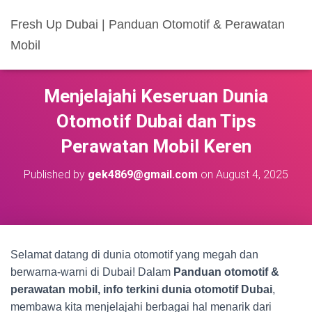
Fresh Up Dubai | Panduan Otomotif & Perawatan
Mobil
Menjelajahi Keseruan Dunia
Otomotif Dubai dan Tips
Perawatan Mobil Keren
Published by
gek4869@gmail.com
on
August 4, 2025
Selamat datang di dunia otomotif yang megah dan
berwarna-warni di Dubai! Dalam
Panduan otomotif &
perawatan mobil, info terkini dunia otomotif Dubai
,
membawa kita menjelajahi berbagai hal menarik dari