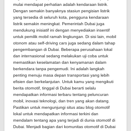
mulai mendapat perhatian adalah kendaraan listrik.
Dengan semakin banyaknya stasiun pengisian listrik
yang tersedia di seluruh kota, pengguna kendaraan
listrik semakin meningkat. Pemerintah Dubai juga
mendukung inisiatif ini dengan menyediakan insentif
untuk pemilik mobil ramah lingkungan. Di sisi lain, mobil
otonom atau self-driving cars juga sedang dalam tahap
pengembangan di Dubai. Beberapa perusahaan lokal
dan internasional sedang melakukan uji coba untuk
memastikan keselamatan dan kenyamanan dalam
berkendara tanpa pengemudi. Ini adalah langkah
penting menuju masa depan transportasi yang lebih
efisien dan berkelanjutan. Untuk kamu yang mengikuti
berita otomotif, tinggal di Dubai berarti selalu
mendapatkan informasi terbaru tentang peluncuran
mobil, inovasi teknologi, dan tren yang akan datang.
Pastikan untuk mengunjungi situs atau blog otomotif
lokal untuk mendapatkan informasi terkini dan
mendalam tentang apa yang terjadi di dunia otomotif di
Dubai. Menjadi bagian dari komunitas otomotif di Dubai