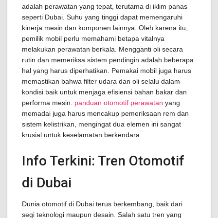
adalah perawatan yang tepat, terutama di iklim panas
seperti Dubai. Suhu yang tinggi dapat memengaruhi
kinerja mesin dan komponen lainnya. Oleh karena itu,
pemilik mobil perlu memahami betapa vitalnya
melakukan perawatan berkala. Mengganti oli secara
rutin dan memeriksa sistem pendingin adalah beberapa
hal yang harus diperhatikan. Pemakai mobil juga harus
memastikan bahwa filter udara dan oli selalu dalam
kondisi baik untuk menjaga efisiensi bahan bakar dan
performa mesin.
panduan otomotif perawatan
yang
memadai juga harus mencakup pemeriksaan rem dan
sistem kelistrikan, mengingat dua elemen ini sangat
krusial untuk keselamatan berkendara.
Info Terkini: Tren Otomotif
di Dubai
Dunia otomotif di Dubai terus berkembang, baik dari
segi teknologi maupun desain. Salah satu tren yang