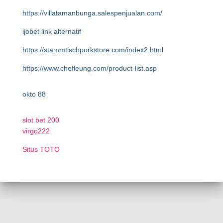
https://villatamanbunga.salespenjualan.com/
ijobet link alternatif
https://stammtischporkstore.com/index2.html
https://www.chefleung.com/product-list.asp
okto 88
slot bet 200
virgo222
Situs TOTO