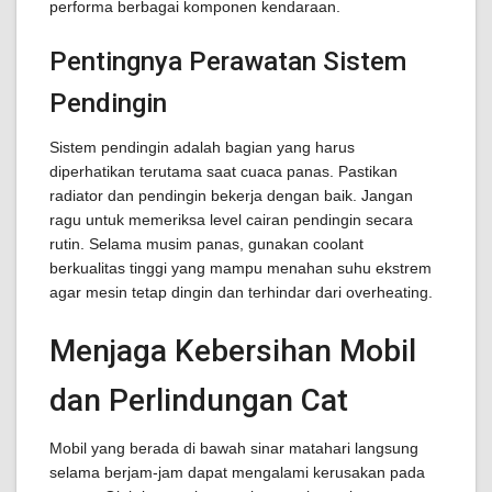
performa berbagai komponen kendaraan.
Pentingnya Perawatan Sistem
Pendingin
Sistem pendingin adalah bagian yang harus
diperhatikan terutama saat cuaca panas. Pastikan
radiator dan pendingin bekerja dengan baik. Jangan
ragu untuk memeriksa level cairan pendingin secara
rutin. Selama musim panas, gunakan coolant
berkualitas tinggi yang mampu menahan suhu ekstrem
agar mesin tetap dingin dan terhindar dari overheating.
Menjaga Kebersihan Mobil
dan Perlindungan Cat
Mobil yang berada di bawah sinar matahari langsung
selama berjam-jam dapat mengalami kerusakan pada