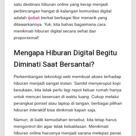
satu destinasi hiburan online yang kerap menjadi
perbincangan hangat di kalangan komunitas digital
adalah
ijobet
berkat berbagai fitur menarik yang
ditawarkannya. Yuk, kita bahas bagaimana cara
menikmati hiburan digital secara sehat dan
proporsional!
Mengapa Hiburan Digital Begitu
Diminati Saat Bersantai?
Perkembangan teknologi web membuat akses terhadap
hiburan menjadi sangat instan. Sambil menyeruput kopi
kesukaan, kita tidak perlu lagi repot keluar rumah hanya
untuk mencari keseruan di waktu luang. Cukup melalui
perangkat ponsel atau laptop di tangan, berbagai pilihan
hiburan interaktif bisa dinikmati kapan saja.
Namun, di balik kemudahan tersebut, kita tetap harus
mengontrol diri agar tidak kebablasan. Menikmati
hiburan online harusnya menjadi sarana melepas penat,