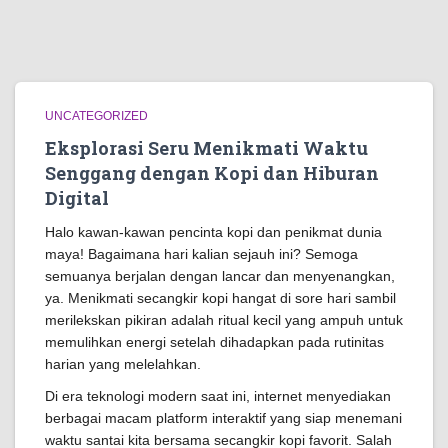
UNCATEGORIZED
Eksplorasi Seru Menikmati Waktu
Senggang dengan Kopi dan Hiburan
Digital
Halo kawan-kawan pencinta kopi dan penikmat dunia
maya! Bagaimana hari kalian sejauh ini? Semoga
semuanya berjalan dengan lancar dan menyenangkan,
ya. Menikmati secangkir kopi hangat di sore hari sambil
merilekskan pikiran adalah ritual kecil yang ampuh untuk
memulihkan energi setelah dihadapkan pada rutinitas
harian yang melelahkan.
Di era teknologi modern saat ini, internet menyediakan
berbagai macam platform interaktif yang siap menemani
waktu santai kita bersama secangkir kopi favorit. Salah