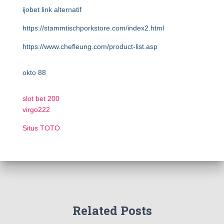
ijobet link alternatif
https://stammtischporkstore.com/index2.html
https://www.chefleung.com/product-list.asp
okto 88
slot bet 200
virgo222
Situs TOTO
Related Posts