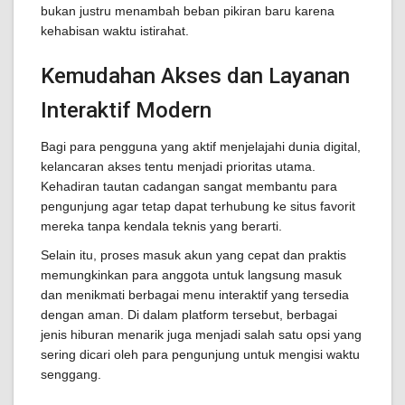
bukan justru menambah beban pikiran baru karena
kehabisan waktu istirahat.
Kemudahan Akses dan Layanan
Interaktif Modern
Bagi para pengguna yang aktif menjelajahi dunia digital,
kelancaran akses tentu menjadi prioritas utama.
Kehadiran tautan cadangan sangat membantu para
pengunjung agar tetap dapat terhubung ke situs favorit
mereka tanpa kendala teknis yang berarti.
Selain itu, proses masuk akun yang cepat dan praktis
memungkinkan para anggota untuk langsung masuk
dan menikmati berbagai menu interaktif yang tersedia
dengan aman. Di dalam platform tersebut, berbagai
jenis hiburan menarik juga menjadi salah satu opsi yang
sering dicari oleh para pengunjung untuk mengisi waktu
senggang.