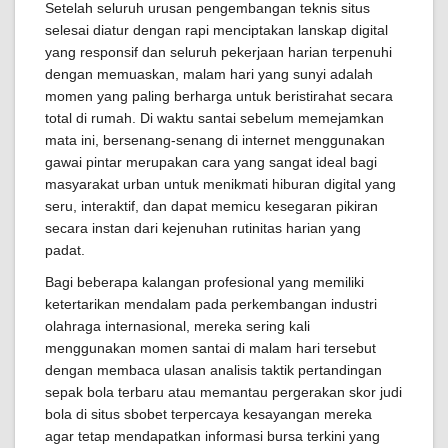
Setelah seluruh urusan pengembangan teknis situs
selesai diatur dengan rapi menciptakan lanskap digital
yang responsif dan seluruh pekerjaan harian terpenuhi
dengan memuaskan, malam hari yang sunyi adalah
momen yang paling berharga untuk beristirahat secara
total di rumah. Di waktu santai sebelum memejamkan
mata ini, bersenang-senang di internet menggunakan
gawai pintar merupakan cara yang sangat ideal bagi
masyarakat urban untuk menikmati hiburan digital yang
seru, interaktif, dan dapat memicu kesegaran pikiran
secara instan dari kejenuhan rutinitas harian yang
padat.
Bagi beberapa kalangan profesional yang memiliki
ketertarikan mendalam pada perkembangan industri
olahraga internasional, mereka sering kali
menggunakan momen santai di malam hari tersebut
dengan membaca ulasan analisis taktik pertandingan
sepak bola terbaru atau memantau pergerakan skor judi
bola di situs sbobet terpercaya kesayangan mereka
agar tetap mendapatkan informasi bursa terkini yang