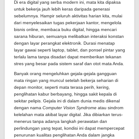
Di era digital yang serba modern ini, mata kita dipaksa
untuk bekerja jauh lebih keras daripada generasi
sebelumnya. Hampir seluruh aktivitas harian kita, mulai
dari menyelesaikan tugas pekerjaan kantor, mengelola
bisnis online, membaca buku digital, hingga mencari
sarana hiburan, semuanya melibatkan interaksi konstan
dengan layar perangkat elektronik. Durasi menatap
layar gawai seperti laptop, tablet, dan ponsel pintar yang
terlalu lama tanpa disadari dapat memberikan tekanan
stres yang besar pada sistem saraf dan otot mata Anda.
Banyak orang mengeluhkan gejala-gejala gangguan
mata ringan yang muncul setelah bekerja seharian di
depan monitor, seperti mata terasa perih, kering,
penglihatan kabur berbayang, hingga sakit kepala di
sekitar pelipis. Gejala ini di dalam dunia medis dikenal
dengan nama
Computer Vision Syndrome
atau sindrom
kelelahan mata akibat layar digital. Jika dibiarkan terus-
menerus tanpa adanya langkah perawatan dan
perlindungan yang tepat, kondisi ini dapat mempercepat
penurunan kualitas penglihatan Anda dalam jangka