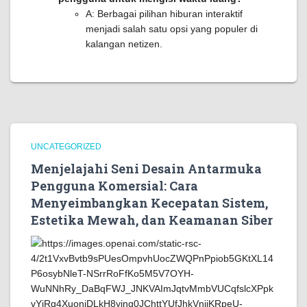
A: Berbagai pilihan hiburan interaktif
menjadi salah satu opsi yang populer di
kalangan netizen.
UNCATEGORIZED
Menjelajahi Seni Desain Antarmuka
Pengguna Komersial: Cara
Menyeimbangkan Kecepatan Sistem,
Estetika Mewah, dan Keamanan Siber