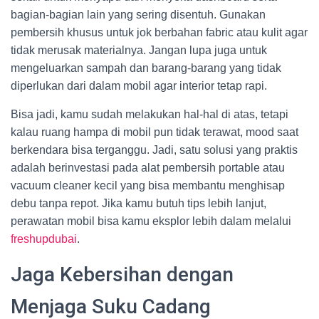
bagian-bagian lain yang sering disentuh. Gunakan
pembersih khusus untuk jok berbahan fabric atau kulit agar
tidak merusak materialnya. Jangan lupa juga untuk
mengeluarkan sampah dan barang-barang yang tidak
diperlukan dari dalam mobil agar interior tetap rapi.
Bisa jadi, kamu sudah melakukan hal-hal di atas, tetapi
kalau ruang hampa di mobil pun tidak terawat, mood saat
berkendara bisa terganggu. Jadi, satu solusi yang praktis
adalah berinvestasi pada alat pembersih portable atau
vacuum cleaner kecil yang bisa membantu menghisap
debu tanpa repot. Jika kamu butuh tips lebih lanjut,
perawatan mobil bisa kamu eksplor lebih dalam melalui
freshupdubai
.
Jaga Kebersihan dengan
Menjaga Suku Cadang