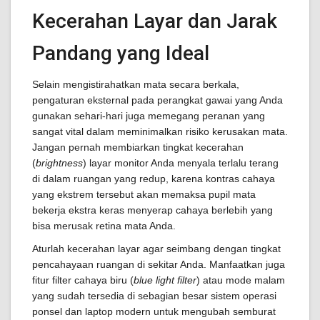
Kecerahan Layar dan Jarak
Pandang yang Ideal
Selain mengistirahatkan mata secara berkala,
pengaturan eksternal pada perangkat gawai yang Anda
gunakan sehari-hari juga memegang peranan yang
sangat vital dalam meminimalkan risiko kerusakan mata.
Jangan pernah membiarkan tingkat kecerahan
(
brightness
) layar monitor Anda menyala terlalu terang
di dalam ruangan yang redup, karena kontras cahaya
yang ekstrem tersebut akan memaksa pupil mata
bekerja ekstra keras menyerap cahaya berlebih yang
bisa merusak retina mata Anda.
Aturlah kecerahan layar agar seimbang dengan tingkat
pencahayaan ruangan di sekitar Anda. Manfaatkan juga
fitur filter cahaya biru (
blue light filter
) atau mode malam
yang sudah tersedia di sebagian besar sistem operasi
ponsel dan laptop modern untuk mengubah semburat