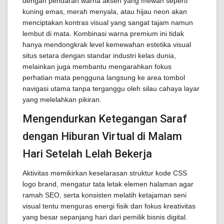
dengan pendaran warna aksen yang mewah seperti
kuning emas, merah menyala, atau hijau neon akan
menciptakan kontras visual yang sangat tajam namun
lembut di mata. Kombinasi warna premium ini tidak
hanya mendongkrak level kemewahan estetika visual
situs setara dengan standar industri kelas dunia,
melainkan juga membantu mengarahkan fokus
perhatian mata pengguna langsung ke area tombol
navigasi utama tanpa terganggu oleh silau cahaya layar
yang melelahkan pikiran.
Mengendurkan Ketegangan Saraf
dengan Hiburan Virtual di Malam
Hari Setelah Lelah Bekerja
Aktivitas memikirkan keselarasan struktur kode CSS
logo brand, mengatur tata letak elemen halaman agar
ramah SEO, serta konsisten melatih ketajaman seni
visual tentu menguras energi fisik dan fokus kreativitas
yang besar sepanjang hari dari pemilik bisnis digital.