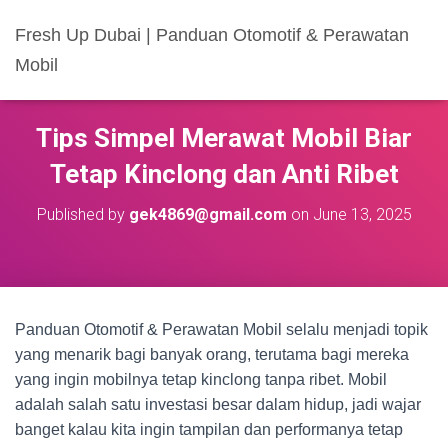
Fresh Up Dubai | Panduan Otomotif & Perawatan
Mobil
Tips Simpel Merawat Mobil Biar
Tetap Kinclong dan Anti Ribet
Published by
gek4869@gmail.com
on
June 13, 2025
Panduan Otomotif & Perawatan Mobil selalu menjadi topik
yang menarik bagi banyak orang, terutama bagi mereka
yang ingin mobilnya tetap kinclong tanpa ribet. Mobil
adalah salah satu investasi besar dalam hidup, jadi wajar
banget kalau kita ingin tampilan dan performanya tetap