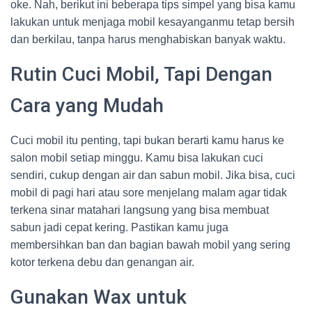
oke. Nah, berikut ini beberapa tips simpel yang bisa kamu
lakukan untuk menjaga mobil kesayanganmu tetap bersih
dan berkilau, tanpa harus menghabiskan banyak waktu.
Rutin Cuci Mobil, Tapi Dengan
Cara yang Mudah
Cuci mobil itu penting, tapi bukan berarti kamu harus ke
salon mobil setiap minggu. Kamu bisa lakukan cuci
sendiri, cukup dengan air dan sabun mobil. Jika bisa, cuci
mobil di pagi hari atau sore menjelang malam agar tidak
terkena sinar matahari langsung yang bisa membuat
sabun jadi cepat kering. Pastikan kamu juga
membersihkan ban dan bagian bawah mobil yang sering
kotor terkena debu dan genangan air.
Gunakan Wax untuk