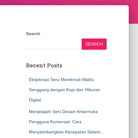
Search
SEARCH
Recent Posts
Eksplorasi Seru Menikmati Waktu
Senggang dengan Kopi dan Hiburan
Digital
Menjelajahi Seni Desain Antarmuka
Pengguna Komersial: Cara
Menyeimbangkan Kecepatan Sistem,