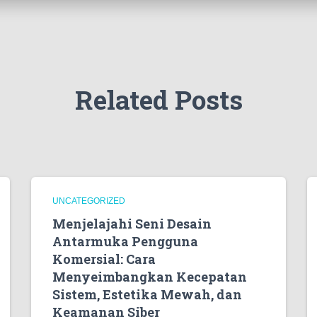
Related Posts
UNCATEGORIZED
Menjelajahi Seni Desain
Antarmuka Pengguna
Komersial: Cara
Menyeimbangkan Kecepatan
Sistem, Estetika Mewah, dan
Keamanan Siber