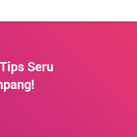
Tips Seru
mpang!