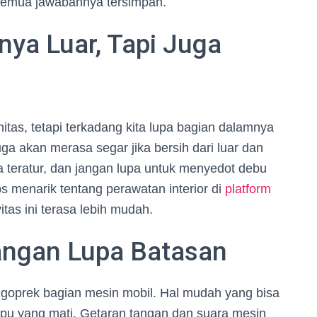
 semua jawabannya tersimpan.
nya Luar, Tapi Juga
tas, tetapi terkadang kita lupa bagian dalamnya
juga akan merasa segar jika bersih dari luar dan
 teratur, dan jangan lupa untuk menyedot debu
 menarik tentang perawatan interior di
platform
itas ini terasa lebih mudah.
angan Lupa Batasan
goprek bagian mesin mobil. Hal mudah yang bisa
mpu yang mati. Getaran tangan dan suara mesin