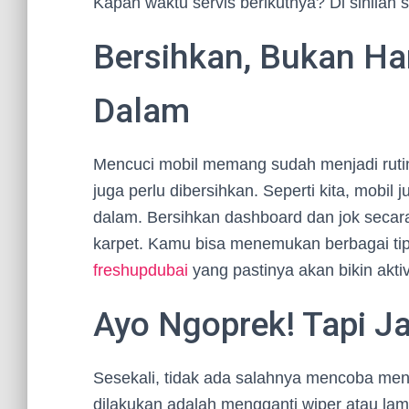
Kapan waktu servis berikutnya? Di sinilah
Bersihkan, Bukan Ha
Dalam
Mencuci mobil memang sudah menjadi rutini
juga perlu dibersihkan. Seperti kita, mobil 
dalam. Bersihkan dashboard dan jok secara
karpet. Kamu bisa menemukan berbagai tips
freshupdubai
yang pastinya akan bikin aktiv
Ayo Ngoprek! Tapi J
Sesekali, tidak ada salahnya mencoba men
dilakukan adalah mengganti wiper atau la