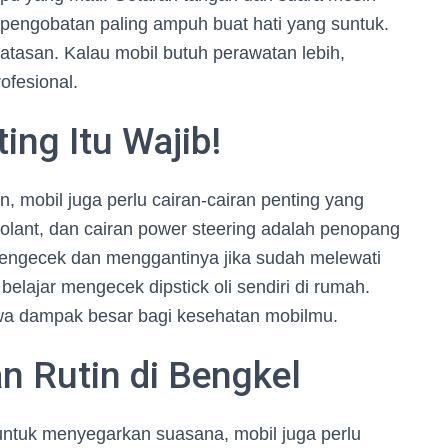
pengobatan paling ampuh buat hati yang suntuk.
atasan. Kalau mobil butuh perawatan lebih,
ofesional.
ing Itu Wajib!
in, mobil juga perlu cairan-cairan penting yang
olant, dan cairan power steering adalah penopang
mengecek dan menggantinya jika sudah melewati
elajar mengecek dipstick oli sendiri di rumah.
awa dampak besar bagi kesehatan mobilmu.
 Rutin di Bengkel
untuk menyegarkan suasana, mobil juga perlu