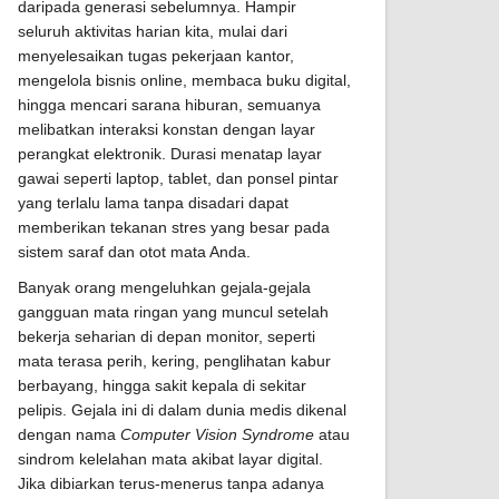
daripada generasi sebelumnya. Hampir
seluruh aktivitas harian kita, mulai dari
menyelesaikan tugas pekerjaan kantor,
mengelola bisnis online, membaca buku digital,
hingga mencari sarana hiburan, semuanya
melibatkan interaksi konstan dengan layar
perangkat elektronik. Durasi menatap layar
gawai seperti laptop, tablet, dan ponsel pintar
yang terlalu lama tanpa disadari dapat
memberikan tekanan stres yang besar pada
sistem saraf dan otot mata Anda.
Banyak orang mengeluhkan gejala-gejala
gangguan mata ringan yang muncul setelah
bekerja seharian di depan monitor, seperti
mata terasa perih, kering, penglihatan kabur
berbayang, hingga sakit kepala di sekitar
pelipis. Gejala ini di dalam dunia medis dikenal
dengan nama
Computer Vision Syndrome
atau
sindrom kelelahan mata akibat layar digital.
Jika dibiarkan terus-menerus tanpa adanya