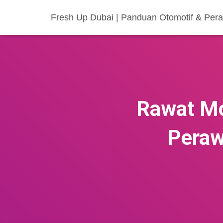
Fresh Up Dubai | Panduan Otomotif & Per
Rawat Mo
Peraw