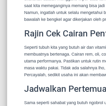
saat kita memeganginya memang bisa jadi 
Namun, ingatlah untuk selalu mengetahui b
bawalah ke bengkel agar dikerjakan oleh pr
Rajin Cek Cairan Pent
Seperti tubuh kita yang butuh air dan vitam
membuatnya bertenaga. Cairan rem, oli, co
utama performanya. Pastikan untuk rutin 
masa waktu pakai. Tidak ada salahnya lho, b
Percayalah, sedikit usaha ini akan memb
Jadwalkan Pertemuan
Sama seperti sahabat yang butuh ngobrol 