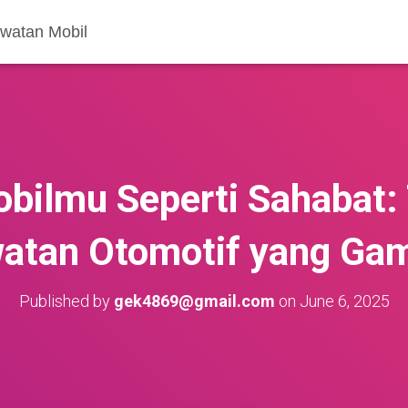
awatan Mobil
bilmu Seperti Sahabat: 
atan Otomotif yang Ga
Published by
gek4869@gmail.com
on
June 6, 2025