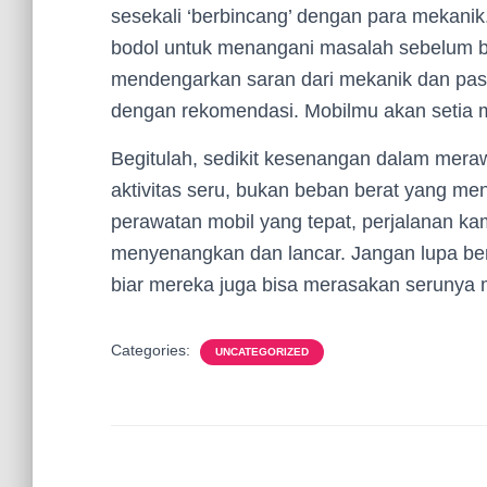
sesekali ‘berbincang’ dengan para mekanik.
bodol untuk menangani masalah sebelum be
mendengarkan saran dari mekanik dan pas
dengan rekomendasi. Mobilmu akan setia 
Begitulah, sedikit kesenangan dalam meraw
aktivitas seru, bukan beban berat yang m
perawatan mobil yang tepat, perjalanan ka
menyenangkan dan lancar. Jangan lupa berba
biar mereka juga bisa merasakan serunya 
Categories:
UNCATEGORIZED