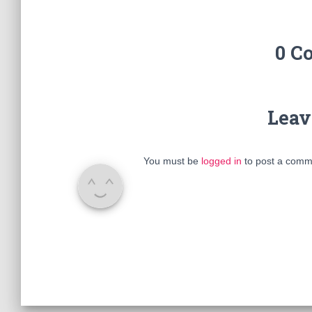
0 C
Leav
You must be
logged in
to post a comm