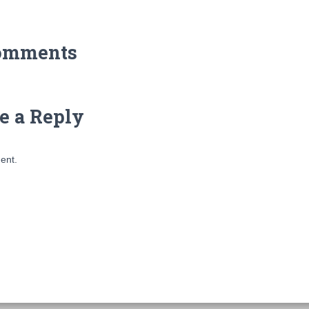
omments
e a Reply
ent.