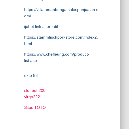
https://villatamanbunga.salespenjualan.c
om/
ijobet link alternatif
https://stammtischporkstore.com/index2.
html
https://www.chefleung.com/product-
list.asp
okto 88
slot bet 200
virgo222
Situs TOTO