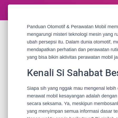
Panduan Otomotif & Perawatan Mobil mema
mengarungi misteri teknologi mesin yang ru
ubah persepsi itu. Dalam dunia otomotif, m
mendapatkan perhatian dan perawatan rutin.
yang bisa bikin aktivitas perawatan mobil
Kenali Si Sahabat B
Siapa sih yang nggak mau mengenal lebih
merawat mobil kesayangan adalah dengan m
secara seksama. Ya, meskipun membosankan
yang menyimpan semua informasi dasar te