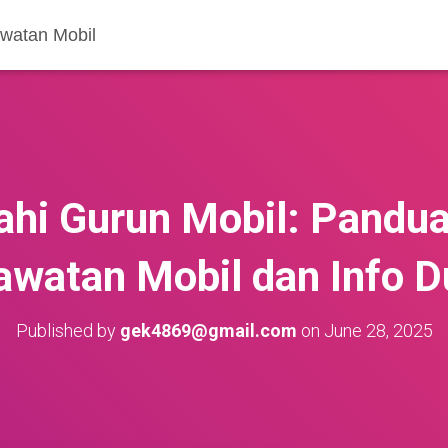
awatan Mobil
ahi Gurun Mobil: Pandu
awatan Mobil dan Info D
Published by
gek4869@gmail.com
on
June 28, 2025