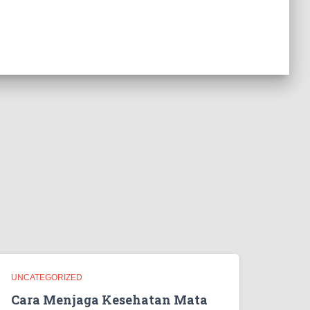
UNCATEGORIZED
Cara Menjaga Kesehatan Mata