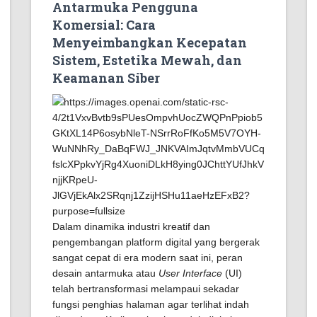
Antarmuka Pengguna
Komersial: Cara
Menyeimbangkan Kecepatan
Sistem, Estetika Mewah, dan
Keamanan Siber
Dalam dinamika industri kreatif dan
pengembangan platform digital yang bergerak
sangat cepat di era modern saat ini, peran
desain antarmuka atau
User Interface
(UI)
telah bertransformasi melampaui sekadar
fungsi penghias halaman agar terlihat indah