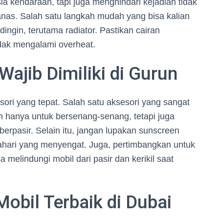
 kendaraan, tapi juga menghindari kejadian tidak
nas. Salah satu langkah mudah yang bisa kalian
ingin, terutama radiator. Pastikan cairan
idak mengalami overheat.
Wajib Dimiliki di Gurun
sori yang tepat. Salah satu aksesori yang sangat
 hanya untuk bersenang-senang, tetapi juga
berpasir. Selain itu, jangan lupakan sunscreen
tahari yang menyengat. Juga, pertimbangkan untuk
 melindungi mobil dari pasir dan kerikil saat
obil Terbaik di Dubai