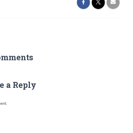
omments
e a Reply
ent.