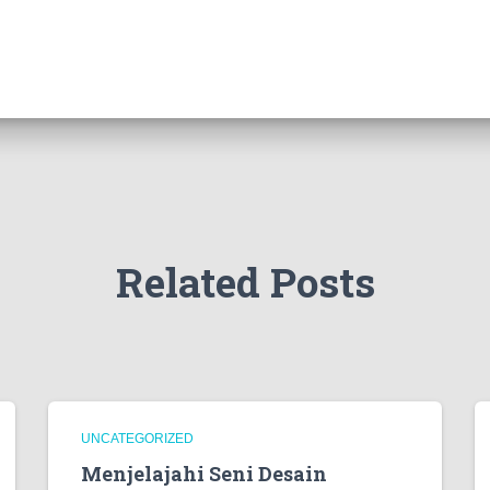
Related Posts
UNCATEGORIZED
Menjelajahi Seni Desain