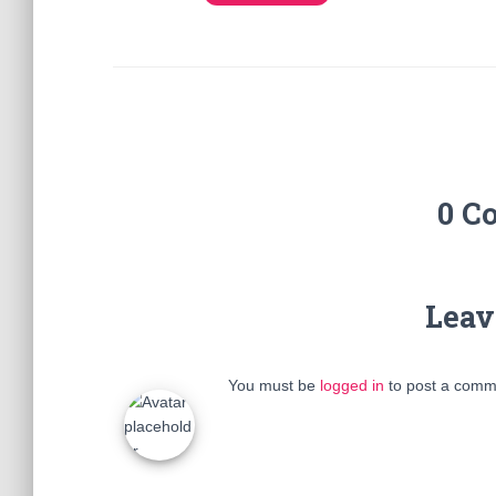
0 C
Leav
You must be
logged in
to post a comm