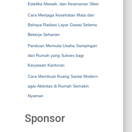
Estetika Mewah, dan Keamanan Siber
Cara Menjaga Kesehatan Mata dari
Bahaya Radiasi Layar Gawai Selama
Bekerja Seharian
Panduan Memulai Usaha Sampingan
dari Rumah yang Sukses bagi
Karyawan Kantoran
Cara Membuat Ruang Santai Modern
agar Aktivitas di Rumah Semakin
Nyaman
Sponsor