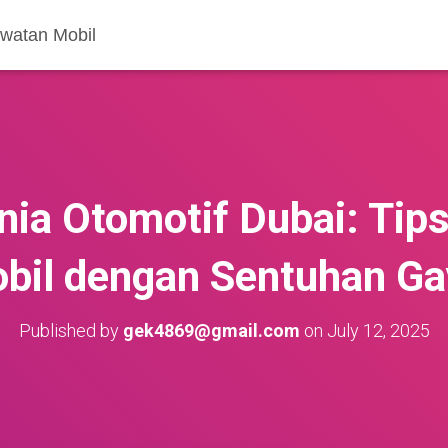
awatan Mobil
unia Otomotif Dubai: Tip
bil dengan Sentuhan Ga
Published by
gek4869@gmail.com
on
July 12, 2025