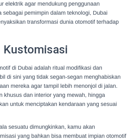
ur elektrik agar mendukung penggunaan
a sebagai pemimpin dalam teknologi, Dubai
enyaksikan transformasi dunia otomotif terhadap
n Kustomisasi
otif di Dubai adalah ritual modifikasi dan
il di sini yang tidak segan-segan menghabiskan
an mereka agar tampil lebih menonjol di jalan.
an khusus dan interior yang mewah, hingga
ukan untuk menciptakan kendaraan yang sesuai
ala sesuatu dimungkinkan, kamu akan
isasi yang bahkan bisa membuat impian otomotif