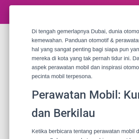
Di tengah gemerlapnya Dubai, dunia otomo
kemewahan. Panduan otomotif & perawatan m
hal yang sangat penting bagi siapa pun y
mereka di kota yang tak pernah tidur ini. Da
aspek perawatan mobil dan inspirasi otomo
pecinta mobil terpesona.
Perawatan Mobil: Ku
dan Berkilau
Ketika berbicara tentang perawatan mobil d