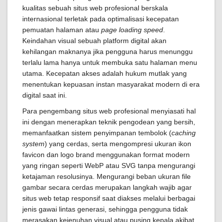
kualitas sebuah situs web profesional berskala
internasional terletak pada optimalisasi kecepatan
pemuatan halaman atau
page loading speed
.
Keindahan visual sebuah platform digital akan
kehilangan maknanya jika pengguna harus menunggu
terlalu lama hanya untuk membuka satu halaman menu
utama. Kecepatan akses adalah hukum mutlak yang
menentukan kepuasan instan masyarakat modern di era
digital saat ini.
Para pengembang situs web profesional menyiasati hal
ini dengan menerapkan teknik pengodean yang bersih,
memanfaatkan sistem penyimpanan tembolok (
caching
system
) yang cerdas, serta mengompresi ukuran ikon
favicon dan logo brand menggunakan format modern
yang ringan seperti WebP atau SVG tanpa mengurangi
ketajaman resolusinya. Mengurangi beban ukuran file
gambar secara cerdas merupakan langkah wajib agar
situs web tetap responsif saat diakses melalui berbagai
jenis gawai lintas generasi, sehingga pengguna tidak
merasakan kejenuhan visual atau pusing kepala akibat