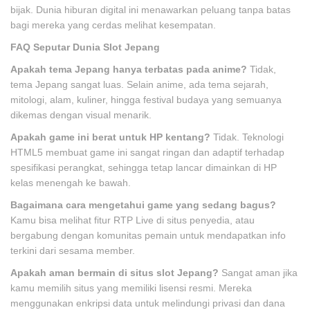
bijak. Dunia hiburan digital ini menawarkan peluang tanpa batas
bagi mereka yang cerdas melihat kesempatan.
FAQ Seputar Dunia Slot Jepang
Apakah tema Jepang hanya terbatas pada anime?
Tidak,
tema Jepang sangat luas. Selain anime, ada tema sejarah,
mitologi, alam, kuliner, hingga festival budaya yang semuanya
dikemas dengan visual menarik.
Apakah game ini berat untuk HP kentang?
Tidak. Teknologi
HTML5 membuat game ini sangat ringan dan adaptif terhadap
spesifikasi perangkat, sehingga tetap lancar dimainkan di HP
kelas menengah ke bawah.
Bagaimana cara mengetahui game yang sedang bagus?
Kamu bisa melihat fitur RTP Live di situs penyedia, atau
bergabung dengan komunitas pemain untuk mendapatkan info
terkini dari sesama member.
Apakah aman bermain di situs slot Jepang?
Sangat aman jika
kamu memilih situs yang memiliki lisensi resmi. Mereka
menggunakan enkripsi data untuk melindungi privasi dan dana