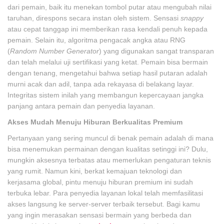
dari pemain, baik itu menekan tombol putar atau mengubah nilai
taruhan, direspons secara instan oleh sistem. Sensasi
snappy
atau cepat tanggap ini memberikan rasa kendali penuh kepada
pemain. Selain itu, algoritma pengacak angka atau RNG
(
Random Number Generator
) yang digunakan sangat transparan
dan telah melalui uji sertifikasi yang ketat. Pemain bisa bermain
dengan tenang, mengetahui bahwa setiap hasil putaran adalah
murni acak dan adil, tanpa ada rekayasa di belakang layar.
Integritas sistem inilah yang membangun kepercayaan jangka
panjang antara pemain dan penyedia layanan.
Akses Mudah Menuju Hiburan Berkualitas Premium
Pertanyaan yang sering muncul di benak pemain adalah di mana
bisa menemukan permainan dengan kualitas setinggi ini? Dulu,
mungkin aksesnya terbatas atau memerlukan pengaturan teknis
yang rumit. Namun kini, berkat kemajuan teknologi dan
kerjasama global, pintu menuju hiburan premium ini sudah
terbuka lebar. Para penyedia layanan lokal telah memfasilitasi
akses langsung ke server-server terbaik tersebut. Bagi kamu
yang ingin merasakan sensasi bermain yang berbeda dan