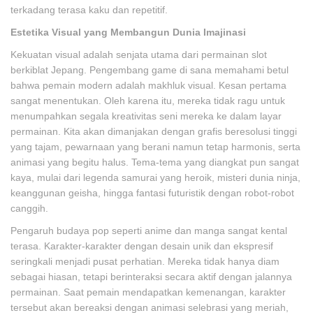
terkadang terasa kaku dan repetitif.
Estetika Visual yang Membangun Dunia Imajinasi
Kekuatan visual adalah senjata utama dari permainan slot
berkiblat Jepang. Pengembang game di sana memahami betul
bahwa pemain modern adalah makhluk visual. Kesan pertama
sangat menentukan. Oleh karena itu, mereka tidak ragu untuk
menumpahkan segala kreativitas seni mereka ke dalam layar
permainan. Kita akan dimanjakan dengan grafis beresolusi tinggi
yang tajam, pewarnaan yang berani namun tetap harmonis, serta
animasi yang begitu halus. Tema-tema yang diangkat pun sangat
kaya, mulai dari legenda samurai yang heroik, misteri dunia ninja,
keanggunan geisha, hingga fantasi futuristik dengan robot-robot
canggih.
Pengaruh budaya pop seperti anime dan manga sangat kental
terasa. Karakter-karakter dengan desain unik dan ekspresif
seringkali menjadi pusat perhatian. Mereka tidak hanya diam
sebagai hiasan, tetapi berinteraksi secara aktif dengan jalannya
permainan. Saat pemain mendapatkan kemenangan, karakter
tersebut akan bereaksi dengan animasi selebrasi yang meriah,