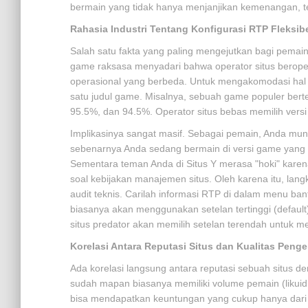
bermain yang tidak hanya menjanjikan kemenangan, te
Rahasia Industri Tentang Konfigurasi RTP Fleksib
Salah satu fakta yang paling mengejutkan bagi pem
game raksasa menyadari bahwa operator situs berope
operasional yang berbeda. Untuk mengakomodasi hal 
satu judul game. Misalnya, sebuah game populer bert
95.5%, dan 94.5%. Operator situs bebas memilih ver
Implikasinya sangat masif. Sebagai pemain, Anda mung
sebenarnya Anda sedang bermain di versi game yang 
Sementara teman Anda di Situs Y merasa "hoki" karena 
soal kebijakan manajemen situs. Oleh karena itu, la
audit teknis. Carilah informasi RTP di dalam menu ban
biasanya akan menggunakan setelan tertinggi (defaul
situs predator akan memilih setelan terendah untuk
Korelasi Antara Reputasi Situs dan Kualitas Peng
Ada korelasi langsung antara reputasi sebuah situs d
sudah mapan biasanya memiliki volume pemain (likuidi
bisa mendapatkan keuntungan yang cukup hanya dari 