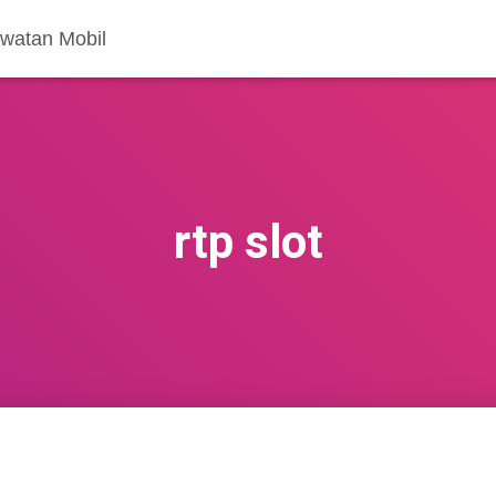
awatan Mobil
rtp slot