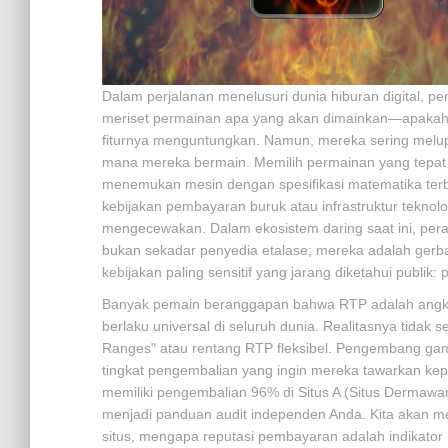
Dalam perjalanan menelusuri dunia hiburan digital, 
meriset permainan apa yang akan dimainkan—apakah 
fiturnya menguntungkan. Namun, mereka sering melupa
mana mereka bermain. Memilih permainan yang tepat
menemukan mesin dengan spesifikasi matematika terba
kebijakan pembayaran buruk atau infrastruktur teknol
mengecewakan. Dalam ekosistem daring saat ini, peran
bukan sekadar penyedia etalase; mereka adalah gerb
kebijakan paling sensitif yang jarang diketahui publik:
Banyak pemain beranggapan bahwa RTP adalah angka 
berlaku universal di seluruh dunia. Realitasnya tidak 
Ranges" atau rentang RTP fleksibel. Pengembang gam
tingkat pengembalian yang ingin mereka tawarkan kep
memiliki pengembalian 96% di Situs A (Situs Dermawan), 
menjadi panduan audit independen Anda. Kita akan 
situs, mengapa reputasi pembayaran adalah indikator