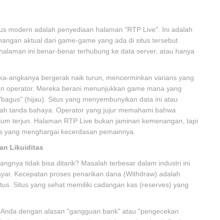
situs modern adalah penyediaan halaman "RTP Live". Ini adalah
ngan aktual dari game-game yang ada di situs tersebut
 halaman ini benar-benar terhubung ke data server, atau hanya
gka-angkanya bergerak naik turun, mencerminkan varians yang
juran operator. Mereka berani menunjukkan game mana yang
agus" (hijau). Situs yang menyembunyikan data ini atau
lah tanda bahaya. Operator yang jujur memahami bahwa
lum terjun. Halaman RTP Live bukan jaminan kemenangan, tapi
tus yang menghargai kecerdasan pemainnya.
n Likuiditas
gnya tidak bisa ditarik? Masalah terbesar dalam industri ini
ayar. Kecepatan proses penarikan dana (Withdraw) adalah
 situs. Situs yang sehat memiliki cadangan kas (reserves) yang
Anda dengan alasan "gangguan bank" atau "pengecekan