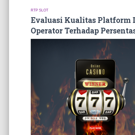
RTP SLOT
Evaluasi Kualitas Platform
Operator Terhadap Persent