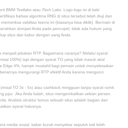
erti BMM Testlabs atau iTech Labs. Logo-logo ini di kaki
tifikasi bahwa algoritma RNG di situs tersebut telah diuji dan
meriksa validitas lisensi ini (biasanya bisa diklik). Bermain di
enyerahkan dompet Anda pada pencopet; tidak ada hukum yang
tup situs dan kabur dengan uang Anda.
isa menjadi jebakan RTP. Bagaimana caranya? Melalui syarat
misal 100%) tapi dengan syarat TO yang tidak masuk akal
se Edge 4%, hampir mustahil bagi pemain untuk menyelesaikan
ebenarnya mengurangi RTP efektif Anda karena mengunci
(misal TO 3x - 5x) atau cashback mingguan tanpa syarat rumit.
 jujur. Jika Anda kalah, situs mengembalikan sekian persen.
a. Analisis struktur bonus sebuah situs adalah bagian dari
hatikan syarat halusnya.
i era media sosial, kabar buruk menyebar sepuluh kali lebih