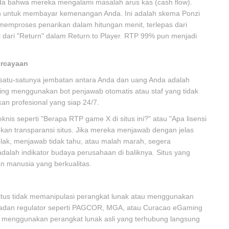
anda bahwa mereka mengalami masalah arus kas (cash flow).
ah untuk membayar kemenangan Anda. Ini adalah skema Ponzi
tas memproses penarikan dalam hitungan menit, terlepas dari
dari "Return" dalam Return to Player. RTP 99% pun menjadi
ercayaan
i, satu-satunya jembatan antara Anda dan uang Anda adalah
ring menggunakan bot penjawab otomatis atau staf yang tidak
kan profesional yang siap 24/7.
eknis seperti "Berapa RTP game X di situs ini?" atau "Apa lisensi
kan transparansi situs. Jika mereka menjawab dengan jelas
elak, menjawab tidak tahu, atau malah marah, segera
 adalah indikator budaya perusahaan di baliknya. Situs yang
n manusia yang berkualitas.
tus tidak memanipulasi perangkat lunak atau menggunakan
i. Badan regulator seperti PAGCOR, MGA, atau Curacao eGaming
 menggunakan perangkat lunak asli yang terhubung langsung