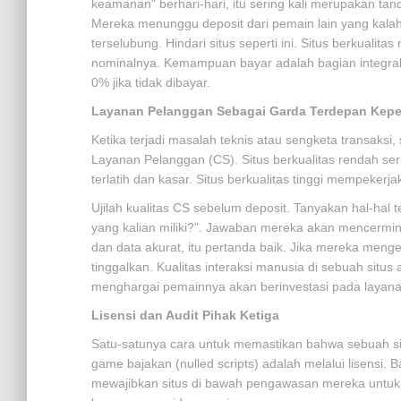
keamanan" berhari-hari, itu sering kali merupakan t
Mereka menunggu deposit dari pemain lain yang kal
terselubung. Hindari situs seperti ini. Situs berkuali
nominalnya. Kemampuan bayar adalah bagian integral 
0% jika tidak dibayar.
Layanan Pelanggan Sebagai Garda Terdepan Kep
Ketika terjadi masalah teknis atau sengketa transaks
Layanan Pelanggan (CS). Situs berkualitas rendah se
terlatih dan kasar. Situs berkualitas tinggi mempekerja
Ujilah kualitas CS sebelum deposit. Tanyakan hal-hal t
yang kalian miliki?". Jawaban mereka akan mencermin
dan data akurat, itu pertanda baik. Jika mereka meng
tinggalkan. Kualitas interaksi manusia di sebuah situs
menghargai pemainnya akan berinvestasi pada layana
Lisensi dan Audit Pihak Ketiga
Satu-satunya cara untuk memastikan bahwa sebuah si
game bajakan (nulled scripts) adalah melalui lisens
mewajibkan situs di bawah pengawasan mereka untuk