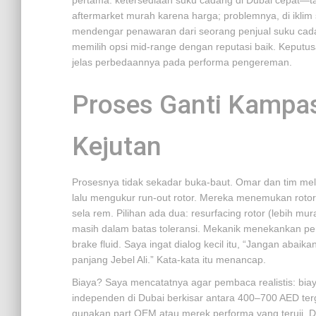
pertama: ketersediaan suku cadang di Dubai cepat—tap
aftermarket murah karena harga; problemnya, di ikli
mendengar penawaran dari seorang penjual suku ca
memilih opsi mid-range dengan reputasi baik. Keputu
jelas perbedaannya pada performa pengereman.
Proses Ganti Kampas
Kejutan
Prosesnya tidak sekadar buka-baut. Omar dan tim me
lalu mengukur run-out rotor. Mereka menemukan rotor
sela rem. Pilihan ada dua: resurfacing rotor (lebih mu
masih dalam batas toleransi. Mekanik menekankan pe
brake fluid. Saya ingat dialog kecil itu, “Jangan abai
panjang Jebel Ali.” Kata-kata itu menancap.
Biaya? Saya mencatatnya agar pembaca realistis: biay
independen di Dubai berkisar antara 400–700 AED ter
gunakan part OEM atau merek performa yang teruji. D