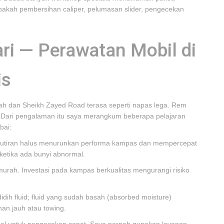
akah pembersihan caliper, pelumasan slider, pengecekan
ri — Perawatan Mobil di
is
irah dan Sheikh Zayed Road terasa seperti napas lega. Rem
ri. Dari pengalaman itu saya merangkum beberapa pelajaran
bai:
dan butiran halus menurunkan performa kampas dan mempercepat
 ketika ada bunyi abnormal.
murah. Investasi pada kampas berkualitas mengurangi risiko
didih fluid; fluid yang sudah basah (absorbed moisture)
an jauh atau towing.