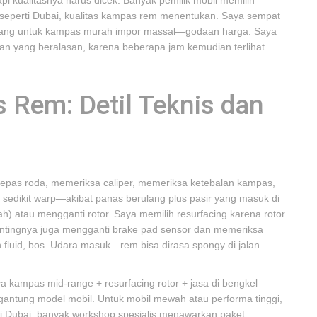
i kualitasnya harus dicek. Banyak pemilik mobil memilih
m seperti Dubai, kualitas kampas rem menentukan. Saya sempat
dang untuk kampas murah impor massal—godaan harga. Saya
san yang beralasan, karena beberapa jam kemudian terlihat
 Rem: Detil Teknis dan
lepas roda, memeriksa caliper, memeriksa ketebalan kampas,
 sedikit warp—akibat panas berulang plus pasir yang masuk di
rah) atau mengganti rotor. Saya memilih resurfacing karena rotor
ntingnya juga mengganti brake pad sensor dan memeriksa
kan fluid, bos. Udara masuk—rem bisa dirasa spongy di jalan
a kampas mid-range + resurfacing rotor + jasa di bengkel
gantung model mobil. Untuk mobil mewah atau performa tinggi,
i Dubai, banyak workshop spesialis menawarkan paket;