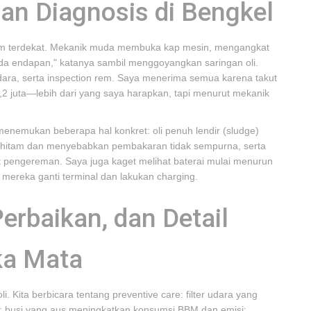
an Diagnosis di Bengkel
jam terdekat. Mekanik muda membuka kap mesin, mengangkat
l, ada endapan," katanya sambil menggoyangkan saringan oli.
r udara, serta inspection rem. Saya menerima semua karena takut
p2,2 juta—lebih dari yang saya harapkan, tapi menurut mekanik
nemukan beberapa hal konkret: oli penuh lendir (sludge)
enghitam dan menyebabkan pembakaran tidak sempurna, serta
 pengereman. Saya juga kaget melihat baterai mulai menurun
 mereka ganti terminal dan lakukan charging.
erbaikan, dan Detail
ka Mata
. Kita berbicara tentang preventive care: filter udara yang
%; busi yang aus meningkatkan konsumsi BBM dan emisi;