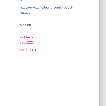
https://www.chefleung.com/product-
list.asp
okto 88
slot bet 200
virgo222
Situs TOTO