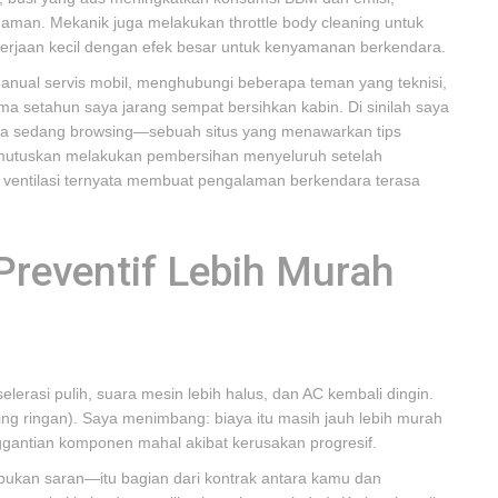
aman. Mekanik juga melakukan throttle body cleaning untuk
jaan kecil dengan efek besar untuk kenyamanan berkendara.
ual servis mobil, menghubungi beberapa teman yang teknisi,
ama setahun saya jarang sempat bersihkan kabin. Di sinilah saya
tika sedang browsing—sebuah situs yang menawarkan tips
utuskan melakukan pembersihan menyeluruh setelah
la ventilasi ternyata membuat pengalaman berkendara terasa
 Preventif Lebih Murah
lerasi pulih, suara mesin lebih halus, dan AC kembali dingin.
iling ringan). Saya menimbang: biaya itu masih jauh lebih murah
nggantian komponen mahal akibat kerusakan progresif.
 bukan saran—itu bagian dari kontrak antara kamu dan