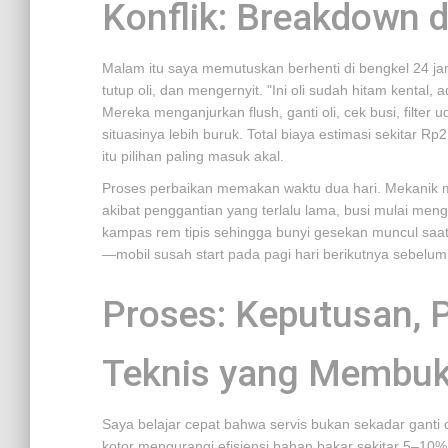
Konflik: Breakdown d
Malam itu saya memutuskan berhenti di bengkel 24 
tutup oli, dan mengernyit. "Ini oli sudah hitam kenta
Mereka menganjurkan flush, ganti oli, cek busi, filte
situasinya lebih buruk. Total biaya estimasi sekitar R
itu pilihan paling masuk akal.
Proses perbaikan memakan waktu dua hari. Mekanik me
akibat penggantian yang terlalu lama, busi mulai m
kampas rem tipis sehingga bunyi gesekan muncul saat
—mobil susah start pada pagi hari berikutnya sebelum
Proses: Keputusan, P
Teknis yang Membu
Saya belajar cepat bahwa servis bukan sekadar ganti oli
kotor mengurangi efisiensi bahan bakar sekitar 5–10