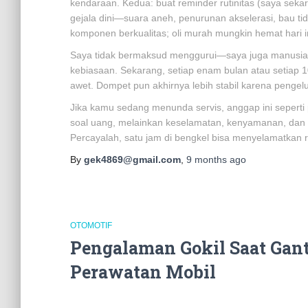
kendaraan. Kedua: buat reminder rutinitas (saya sekara
gejala dini—suara aneh, penurunan akselerasi, bau ti
komponen berkualitas; oli murah mungkin hemat hari 
Saya tidak bermaksud menggurui—saya juga manusia
kebiasaan. Sekarang, setiap enam bulan atau setiap 10
awet. Dompet pun akhirnya lebih stabil karena pengelu
Jika kamu sedang menunda servis, anggap ini seperti 
soal uang, melainkan keselamatan, kenyamanan, dan r
Percayalah, satu jam di bengkel bisa menyelamatkan 
By
gek4869@gmail.com
,
9 months
ago
OTOMOTIF
Pengalaman Gokil Saat Gan
Perawatan Mobil