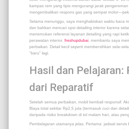
kampas rem yang tipis mengurangi jarak pengereman 
mengembalikan respons gas yang sempat molor—peker
Selama menunggu, saya menghabiskan waktu baca man
dan bahkan mencari opsi detailing interior karena sel
menemukan referensi layanan detailing yang rapi ke
perawatan interior,
freshupdubai
, membantu saya mem
perbaikan. Detail kecil seperti membersihkan sela-se
"baru" lagi.
Hasil dan Pelajaran:
dari Reparatif
Setelah semua perbaikan, mobil kembali responsif. Akse
Biaya total sekitar Rp2,5 juta (termasuk cuci dan deta
daripada risiko breakdown di tol malam hari, atau pe
Pembelajaran utamanya jelas. Pertama: jadwal servis