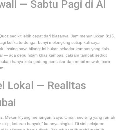
li — Sabtu Pagi di Al
uoz sedikit lebih cepat dari biasanya. Jam menunjukkan 8:15.
 ketika terdengar bunyi melengking setiap kali saya
k. Insting saya bilang: ini bukan sekadar kampas yang tipis.
al — ada debu hitam khas kampas, cakram tampak sedikit
bukan hanya kota gedung pencakar dan mobil mewah; pasir
em.
l Lokal — Realitas
ubai
uoz. Mekanik yang menangani saya, Omar, seorang yang ramah
skip, kotoran banyak,” katanya singkat. Di sini pelajaran