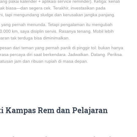
ng pakai kalender + aplikasi service reminder). Ketiga: kenali
dak biasa—dan segera cek. Terakhir, investasikan pada
ini, tapi mengundang sludge dan kerusakan jangka panjang.
 yang pernah menunda. Tetapi pengalaman itu mengubah
.000 km, saya disiplin servis. Rasanya tenang. Mobil lebih
aran tak terduga bisa diminimalkan.
pesan dari teman yang pernah panik di pinggir tol: bukan hanya
asa percaya diri saat berkendara. Jadwalkan. Datang. Periksa.
ratusan jam dan ribuan rupiah di masa depan.
ti Kampas Rem dan Pelajaran