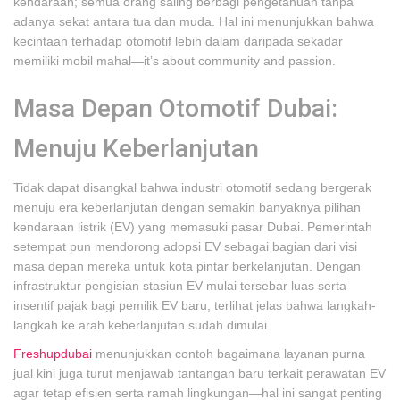
kendaraan; semua orang saling berbagi pengetahuan tanpa
adanya sekat antara tua dan muda. Hal ini menunjukkan bahwa
kecintaan terhadap otomotif lebih dalam daripada sekadar
memiliki mobil mahal—it’s about community and passion.
Masa Depan Otomotif Dubai:
Menuju Keberlanjutan
Tidak dapat disangkal bahwa industri otomotif sedang bergerak
menuju era keberlanjutan dengan semakin banyaknya pilihan
kendaraan listrik (EV) yang memasuki pasar Dubai. Pemerintah
setempat pun mendorong adopsi EV sebagai bagian dari visi
masa depan mereka untuk kota pintar berkelanjutan. Dengan
infrastruktur pengisian stasiun EV mulai tersebar luas serta
insentif pajak bagi pemilik EV baru, terlihat jelas bahwa langkah-
langkah ke arah keberlanjutan sudah dimulai.
Freshupdubai
menunjukkan contoh bagaimana layanan purna
jual kini juga turut menjawab tantangan baru terkait perawatan EV
agar tetap efisien serta ramah lingkungan—hal ini sangat penting