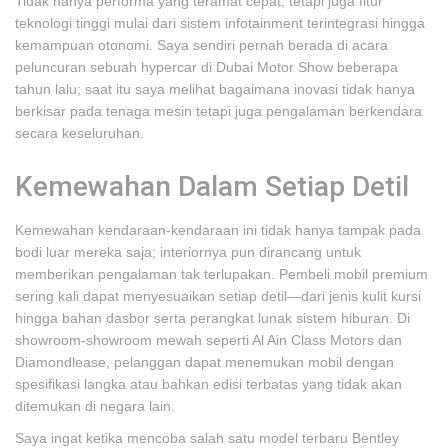
Tidak hanya performa yang teramat cepat, tetapi juga fitur
teknologi tinggi mulai dari sistem infotainment terintegrasi hingga
kemampuan otonomi. Saya sendiri pernah berada di acara
peluncuran sebuah hypercar di Dubai Motor Show beberapa
tahun lalu; saat itu saya melihat bagaimana inovasi tidak hanya
berkisar pada tenaga mesin tetapi juga pengalaman berkendara
secara keseluruhan.
Kemewahan Dalam Setiap Detil
Kemewahan kendaraan-kendaraan ini tidak hanya tampak pada
bodi luar mereka saja; interiornya pun dirancang untuk
memberikan pengalaman tak terlupakan. Pembeli mobil premium
sering kali dapat menyesuaikan setiap detil—dari jenis kulit kursi
hingga bahan dasbor serta perangkat lunak sistem hiburan. Di
showroom-showroom mewah seperti Al Ain Class Motors dan
Diamondlease, pelanggan dapat menemukan mobil dengan
spesifikasi langka atau bahkan edisi terbatas yang tidak akan
ditemukan di negara lain.
Saya ingat ketika mencoba salah satu model terbaru Bentley