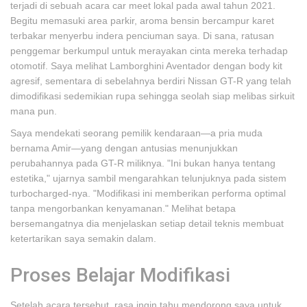
terjadi di sebuah acara car meet lokal pada awal tahun 2021.
Begitu memasuki area parkir, aroma bensin bercampur karet
terbakar menyerbu indera penciuman saya. Di sana, ratusan
penggemar berkumpul untuk merayakan cinta mereka terhadap
otomotif. Saya melihat Lamborghini Aventador dengan body kit
agresif, sementara di sebelahnya berdiri Nissan GT-R yang telah
dimodifikasi sedemikian rupa sehingga seolah siap melibas sirkuit
mana pun.
Saya mendekati seorang pemilik kendaraan—a pria muda
bernama Amir—yang dengan antusias menunjukkan
perubahannya pada GT-R miliknya. "Ini bukan hanya tentang
estetika," ujarnya sambil mengarahkan telunjuknya pada sistem
turbocharged-nya. "Modifikasi ini memberikan performa optimal
tanpa mengorbankan kenyamanan." Melihat betapa
bersemangatnya dia menjelaskan setiap detail teknis membuat
ketertarikan saya semakin dalam.
Proses Belajar Modifikasi
Setelah acara tersebut, rasa ingin tahu mendorong saya untuk