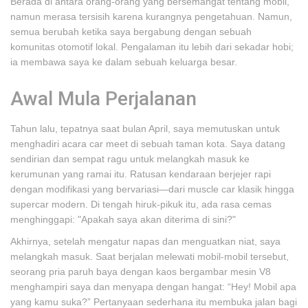
Berada di antara orang-orang yang bersemangat tentang mobil,
namun merasa tersisih karena kurangnya pengetahuan. Namun,
semua berubah ketika saya bergabung dengan sebuah
komunitas otomotif lokal. Pengalaman itu lebih dari sekadar hobi;
ia membawa saya ke dalam sebuah keluarga besar.
Awal Mula Perjalanan
Tahun lalu, tepatnya saat bulan April, saya memutuskan untuk
menghadiri acara car meet di sebuah taman kota. Saya datang
sendirian dan sempat ragu untuk melangkah masuk ke
kerumunan yang ramai itu. Ratusan kendaraan berjejer rapi
dengan modifikasi yang bervariasi—dari muscle car klasik hingga
supercar modern. Di tengah hiruk-pikuk itu, ada rasa cemas
menghinggapi: "Apakah saya akan diterima di sini?"
Akhirnya, setelah mengatur napas dan menguatkan niat, saya
melangkah masuk. Saat berjalan melewati mobil-mobil tersebut,
seorang pria paruh baya dengan kaos bergambar mesin V8
menghampiri saya dan menyapa dengan hangat: “Hey! Mobil apa
yang kamu suka?” Pertanyaan sederhana itu membuka jalan bagi