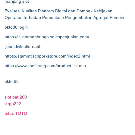
mahjong slot
Evaluasi Kualitas Platform Digital dan Dampak Kebijakan
Operator Terhadap Persentase Pengembalian Agregat Pemain
okto88 login
https://villatamanbunga.salespenjualan.com/
ijobet link alternatif
https://stammtischporkstore.com/index2.html
https://www.chefleung.com/product-list.asp
okto 88
slot bet 200
virgo222
Situs TOTO