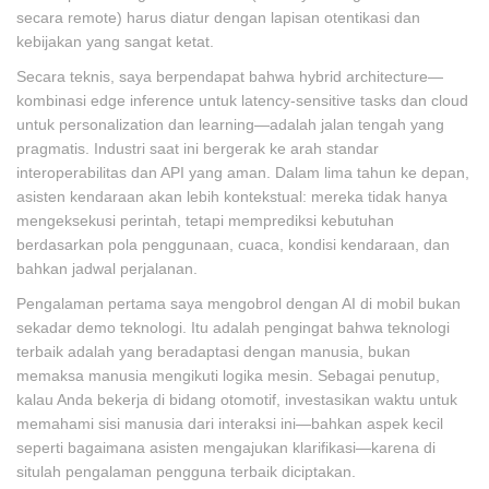
secara remote) harus diatur dengan lapisan otentikasi dan
kebijakan yang sangat ketat.
Secara teknis, saya berpendapat bahwa hybrid architecture—
kombinasi edge inference untuk latency-sensitive tasks dan cloud
untuk personalization dan learning—adalah jalan tengah yang
pragmatis. Industri saat ini bergerak ke arah standar
interoperabilitas dan API yang aman. Dalam lima tahun ke depan,
asisten kendaraan akan lebih kontekstual: mereka tidak hanya
mengeksekusi perintah, tetapi memprediksi kebutuhan
berdasarkan pola penggunaan, cuaca, kondisi kendaraan, dan
bahkan jadwal perjalanan.
Pengalaman pertama saya mengobrol dengan AI di mobil bukan
sekadar demo teknologi. Itu adalah pengingat bahwa teknologi
terbaik adalah yang beradaptasi dengan manusia, bukan
memaksa manusia mengikuti logika mesin. Sebagai penutup,
kalau Anda bekerja di bidang otomotif, investasikan waktu untuk
memahami sisi manusia dari interaksi ini—bahkan aspek kecil
seperti bagaimana asisten mengajukan klarifikasi—karena di
situlah pengalaman pengguna terbaik diciptakan.