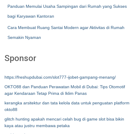
Panduan Memulai Usaha Sampingan dari Rumah yang Sukses
bagi Karyawan Kantoran
Cara Membuat Ruang Santai Modern agar Aktivitas di Rumah
Semakin Nyaman
Sponsor
https://freshupdubai.com/slot777-ijobet-gampang-menang/
OKTO88 dan Panduan Perawatan Mobil di Dubai: Tips Otomotif
agar Kendaraan Tetap Prima di Iklim Panas
kerangka arsitektur dan tata kelola data untuk penguatan platform
okto88
glitch hunting apakah mencari celah bug di game slot bisa bikin
kaya atau justru membawa petaka