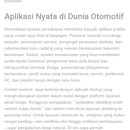
konsisten.
Aplikasi Nyata di Dunia Otomotif
Kecerdasan buatan percakapan membuka banyak aplikasi praktis
yang sudah saya lihat di lapangan. Pertama, layanan concierge
terpadu: pemesanan service, pengingat perawatan berkala, dan
rekomendasi suku cadang yang relevan berdasarkan telemetri
kendaraan. Kedua, asisten keselamatan yang bisa mendeteksi
tanda-tanda kelelahan pengemudi lewat pola bicara dan
mengusulkan istirahat. Ketiga, personalisasi pengalaman
berkendara—profil suara yang menyetel kursi, cermin, preferensi
AC, dan playlist hanya dengan satu frasa.
Contoh konkret: saya bekerja dengan sebuah startup yang
menghubungkan asisten dalam mobil dengan platform layanan
pihak ketiga. Pengguna mengatakan, “Jadwalkan detailing mobil
setelah hujan besok,” dan sistem men-book layanan detailing ke
penyedia lokal. Untuk layanan semacam itu, integrasi yang mulus
sangat penting—dari verifikasi slot hingga notifikasi pembayaran
—agar pengalaman tetap natural. Di sini saya pernah