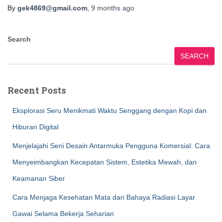
By
gek4869@gmail.com
,
9 months
ago
Search
SEARCH
Recent Posts
Eksplorasi Seru Menikmati Waktu Senggang dengan Kopi dan
Hiburan Digital
Menjelajahi Seni Desain Antarmuka Pengguna Komersial: Cara
Menyeimbangkan Kecepatan Sistem, Estetika Mewah, dan
Keamanan Siber
Cara Menjaga Kesehatan Mata dari Bahaya Radiasi Layar
Gawai Selama Bekerja Seharian