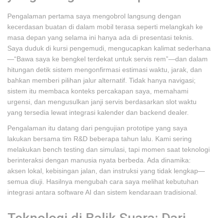
Pengalaman pertama saya mengobrol langsung dengan
kecerdasan buatan di dalam mobil terasa seperti melangkah ke
masa depan yang selama ini hanya ada di presentasi teknis.
Saya duduk di kursi pengemudi, mengucapkan kalimat sederhana
—“Bawa saya ke bengkel terdekat untuk servis rem”—dan dalam
hitungan detik sistem mengonfirmasi estimasi waktu, jarak, dan
bahkan memberi pilihan jalur alternatif. Tidak hanya navigasi;
sistem itu membaca konteks percakapan saya, memahami
urgensi, dan mengusulkan janji servis berdasarkan slot waktu
yang tersedia lewat integrasi kalender dan backend dealer.
Pengalaman itu datang dari pengujian prototipe yang saya
lakukan bersama tim R&D beberapa tahun lalu. Kami sering
melakukan bench testing dan simulasi, tapi momen saat teknologi
berinteraksi dengan manusia nyata berbeda. Ada dinamika:
aksen lokal, kebisingan jalan, dan instruksi yang tidak lengkap—
semua diuji. Hasilnya mengubah cara saya melihat kebutuhan
integrasi antara software AI dan sistem kendaraan tradisional.