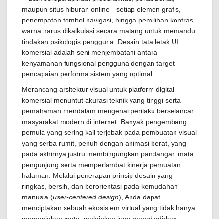
maupun situs hiburan online—setiap elemen grafis,
penempatan tombol navigasi, hingga pemilihan kontras
warna harus dikalkulasi secara matang untuk memandu
tindakan psikologis pengguna. Desain tata letak UI
komersial adalah seni menjembatani antara
kenyamanan fungsional pengguna dengan target
pencapaian performa sistem yang optimal.
Merancang arsitektur visual untuk platform digital
komersial menuntut akurasi teknik yang tinggi serta
pemahaman mendalam mengenai perilaku berselancar
masyarakat modern di internet. Banyak pengembang
pemula yang sering kali terjebak pada pembuatan visual
yang serba rumit, penuh dengan animasi berat, yang
pada akhirnya justru membingungkan pandangan mata
pengunjung serta memperlambat kinerja pemuatan
halaman. Melalui penerapan prinsip desain yang
ringkas, bersih, dan berorientasi pada kemudahan
manusia (
user-centered design
), Anda dapat
menciptakan sebuah ekosistem virtual yang tidak hanya
memanjakan mata, melainkan juga menghadirkan