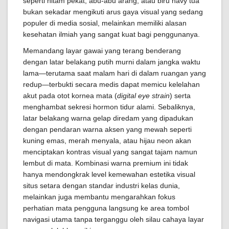
seperti hitam pekat, abu-abu arang, atau biru navy tua
bukan sekadar mengikuti arus gaya visual yang sedang
populer di media sosial, melainkan memiliki alasan
kesehatan ilmiah yang sangat kuat bagi penggunanya.
Memandang layar gawai yang terang benderang
dengan latar belakang putih murni dalam jangka waktu
lama—terutama saat malam hari di dalam ruangan yang
redup—terbukti secara medis dapat memicu kelelahan
akut pada otot kornea mata (
digital eye strain
) serta
menghambat sekresi hormon tidur alami. Sebaliknya,
latar belakang warna gelap diredam yang dipadukan
dengan pendaran warna aksen yang mewah seperti
kuning emas, merah menyala, atau hijau neon akan
menciptakan kontras visual yang sangat tajam namun
lembut di mata. Kombinasi warna premium ini tidak
hanya mendongkrak level kemewahan estetika visual
situs setara dengan standar industri kelas dunia,
melainkan juga membantu mengarahkan fokus
perhatian mata pengguna langsung ke area tombol
navigasi utama tanpa terganggu oleh silau cahaya layar